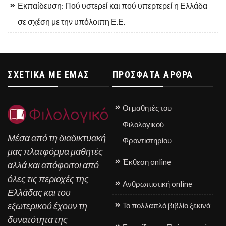
Εκπαίδευση: Πού υστερεί και πού υπερτερεί η Ελλάδα
σε σχέση με την υπόλοιπη Ε.Ε.
ΣΧΕΤΙΚΆ ΜΕ ΕΜΆΣ
ΠΡΌΣΦΑΤΑ ΆΡΘΡΑ
Οι μαθητές του
Φιλολογικού
Μέσα από τη διαδικτυακή
Φροντιστηρίου
μας πλατφόρμα μαθητές
Έκθεση online
αλλά και απόφοιτοι από
όλες τις περιοχές της
Ανθρωπιστική online
Ελλάδας και του
εξωτερικού έχουν τη
Το πολλαπλό βιβλίο ξεκινά
δυνατότητα της