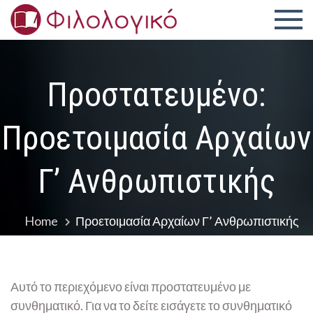
Skip
to
Διαδικτ
Ανθρωπιστικής
content
Κατεύθυνσης
Μαθήμα
και Έκθεσης
Πρoστατευμένο:
Προετοιμασία Αρχαίων
Γ’ Ανθρωπιστικής
Home
Προετοιμασία Αρχαίων Γ’ Ανθρωπιστικής
Αυτό το περιεχόμενο είναι προστατευμένο με
συνθηματικό. Για να το δείτε εισάγετε το συνθηματικό