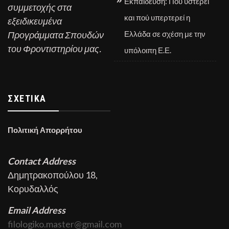
Εκπαίδευση: Πού υστερεί
συμμετοχής στα
και πού υπερτερεί η
εξειδικευμένα
Προγράμματα Σπουδών
Ελλάδα σε σχέση με την
του Φροντιστηρίου μας.
υπόλοιπη Ε.Ε.
ΣΧΕΤΙΚΆ
Πολιτική Απορρήτου
Contact Address
Δημητρακοπούλου 18,
Κορυδαλλός
Email Address
filologiko.master@gmail.com